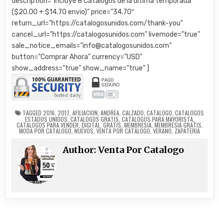
description=”Incluye 8 Catalogos de la ultima temporada
($20.00 + $14.70 envio)” price=”34.70″
return_url=”https://catalogosunidos.com/thank-you”
cancel_url=”https://catalogosunidos.com” livemode=”true”
sale_notice_emails=”info@catalogosunidos.com”
button=”Comprar Ahora” currency=”USD”
show_address=”true” show_name=”true” ]
TAGGED
2016
,
2017
,
AFILIACION
,
ANDREA
,
CALZADO
,
CATALOGO
,
CATALOGOS
ESTADOS UNIDOS
,
CATALOGOS GRATIS
,
CATALOGOS PARA MAYORISTA
,
CATALOGOS PARA VENDER
,
DIGITAL
,
GRATIS
,
MEMBRESIA
,
MEMBRESIA GRATIS
,
MODA POR CATALOGO
,
NUEVOS
,
VENTA POR CATALOGO
,
VERANO
,
ZAPATERIA
Author:
Venta Por Catalogo