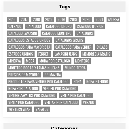
Tags
2016
2017
2018
2018
2019
2019
2020
2021
ANDREA
CALZADO
CATALOGO
CATALOGO DE ORO
CATALOGO ILUSION
CATALOGO LAMASINI
CATALOGO MONTERO
CATALOGOS
CATALOGOS ESTADOS UNIDOS
CATALOGOS GRATIS
CATALOGOS PARA MAYORISTA
CATALOGOS PARA VENDER
CKLASS
ESTADOS UNIDOS
FERRETI
LAMASINI JEANS
MEMBRESIA GRATIS
MINERVA
MODA
MODA POR CATALOGO
MONTERO
MONTERO BOOTS Y LAMASINI JEANS
MUNDO TERRA
PRECIOS DE MAYOREO
PRIMAVERA
PRODUCTOS PARA VENDER POR CATALOGO
ROPA
ROPA INTERIOR
ROPA POR CATALOGO
VENDER POR CATALOGO
VENDER ZAPATOS POR CATALOGO
VENTA POR CATALOGO
VENTA POR CATALOGO
VENTAS POR CATALOGO
VERANO
WESTERN WEAR
ZAPATOS
Categories