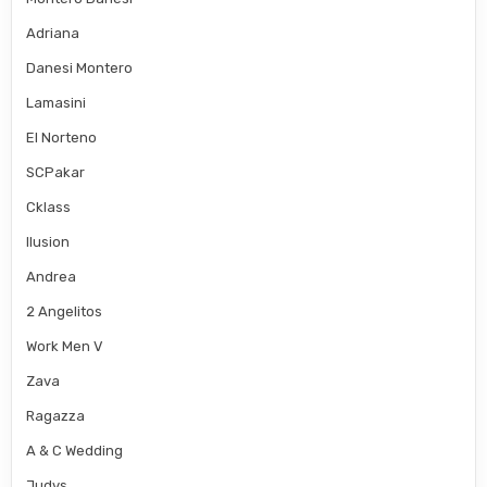
Adriana
Danesi Montero
Lamasini
El Norteno
SCPakar
Cklass
Ilusion
Andrea
2 Angelitos
Work Men V
Zava
Ragazza
A & C Wedding
Judys