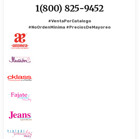
1(800) 825-9452
#VentaPorCatalogo
#NoOrdenMinima
#PreciosDeMayoreo