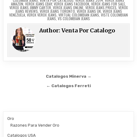
COLOMBIA JEANS
,
VENTA POR CATALOGO
,
VEROX JEANS 2014
,
VEROX JEANS
AMAZON
,
VEROX JEANS EBAY
,
VEROX JEANS FACEBOOK
,
VEROX JEANS FOR SALE
,
VEROX JEANS JIMMY CARTER
,
VEROX JEANS ONLINE
,
VEROX JEANS PRICES
,
VEROX
JEANS REVIEWS
,
VEROX JEANS TORONTO
,
VEROX JEANS UK
,
VEROX JEANS
VENEZUELA
,
VEROX VEROX JEANS
,
VIRTUAL COLOMBIAN JEANS
,
VISTE COLOMBIAN
JEANS
,
VS COLOMBIAN JEANS
Author:
Venta Por Catalogo
Post
Catalogos Minerva →
navigation
← Catalogos Ferreti
Oro
Razones Para Vender Oro
Catalogos USA