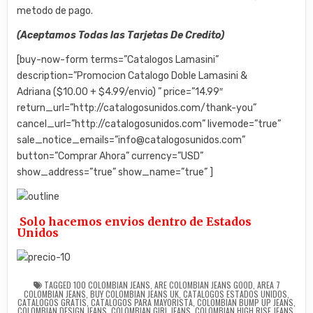
metodo de pago.
(Aceptamos Todas las Tarjetas De Credito)
[buy-now-form terms=”Catalogos Lamasini”
description=”Promocion Catalogo Doble Lamasini &
Adriana ($10.00 + $4.99/envio) ” price=”14.99″
return_url=”http://catalogosunidos.com/thank-you”
cancel_url=”http://catalogosunidos.com” livemode=”true”
sale_notice_emails=”info@catalogosunidos.com”
button=”Comprar Ahora” currency=”USD”
show_address=”true” show_name=”true” ]
Solo hacemos envios dentro de Estados
Unidos
TAGGED
100 COLOMBIAN JEANS
,
ARE COLOMBIAN JEANS GOOD
,
AREA 7
COLOMBIAN JEANS
,
BUY COLOMBIAN JEANS UK
,
CATALOGOS ESTADOS UNIDOS
,
CATALOGOS GRATIS
,
CATALOGOS PARA MAYORISTA
,
COLOMBIAN BUMP UP JEANS
,
COLOMBIAN DESIGN JEANS
,
COLOMBIAN GIRL JEANS
,
COLOMBIAN HIGH RISE JEANS
,