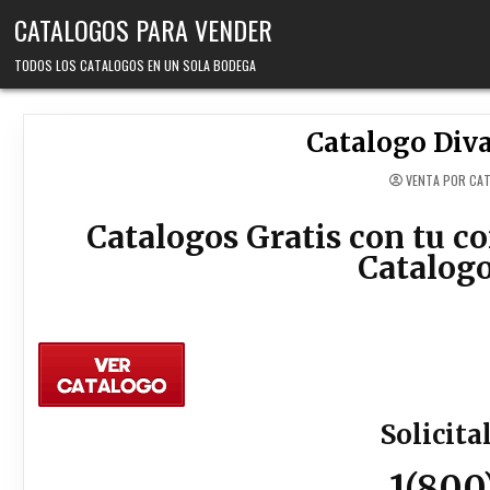
Skip
CATALOGOS PARA VENDER
to
content
TODOS LOS CATALOGOS EN UN SOLA BODEGA
Catalogo Diva
VENTA POR CA
Catalogos Gratis con tu c
Catalogo
Solicita
1(800