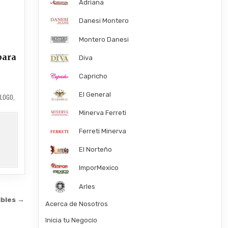
Adriana
Danesi Montero
Montero Danesi
para
Diva
Capricho
El General
ALOGO
,
Minerva Ferreti
Ferreti Minerva
El Norteño
ImporMexico
Arles
ibles →
Acerca de Nosotros
Inicia tu Negocio