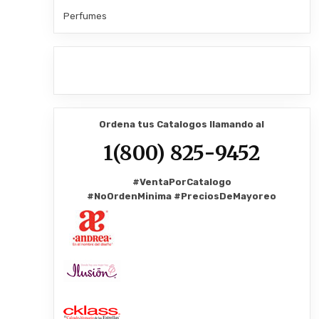
Perfumes
Ordena tus Catalogos llamando al
1(800) 825-9452
#VentaPorCatalogo
#NoOrdenMinima
#PreciosDeMayoreo