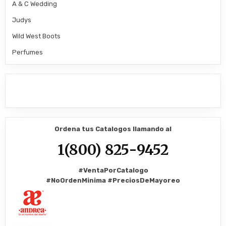
A & C Wedding
Judys
Wild West Boots
Perfumes
Ordena tus Catalogos llamando al
1(800) 825-9452
#VentaPorCatalogo
#NoOrdenMinima
#PreciosDeMayoreo