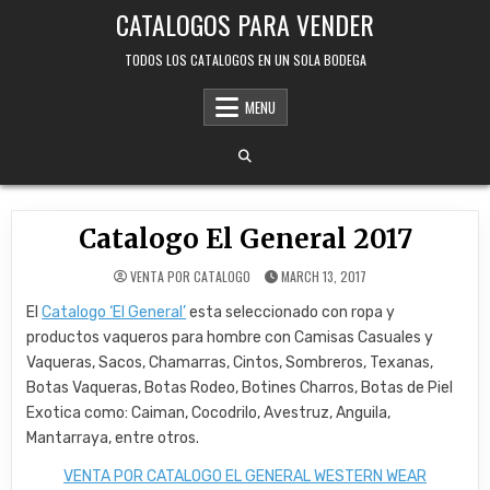
Skip
CATALOGOS PARA VENDER
to
content
TODOS LOS CATALOGOS EN UN SOLA BODEGA
MENU
Catalogo El General 2017
VENTA POR CATALOGO
MARCH 13, 2017
El
Catalogo ‘El General’
esta seleccionado con ropa y
productos vaqueros para hombre con Camisas Casuales y
Vaqueras, Sacos, Chamarras, Cintos, Sombreros, Texanas,
Botas Vaqueras, Botas Rodeo, Botines Charros, Botas de Piel
Exotica como: Caiman, Cocodrilo, Avestruz, Anguila,
Mantarraya, entre otros.
VENTA POR CATALOGO EL GENERAL WESTERN WEAR