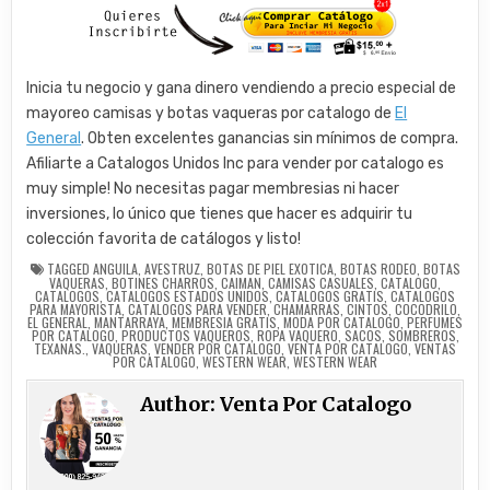
Inicia tu negocio y gana dinero vendiendo a precio especial de
mayoreo camisas y botas vaqueras por catalogo de
El
General
. Obten excelentes ganancias sin mínimos de compra.
Afiliarte a Catalogos Unidos Inc para vender por catalogo es
muy simple! No necesitas pagar membresias ni hacer
inversiones, lo único que tienes que hacer es adquirir tu
colección favorita de catálogos y listo!
TAGGED
ANGUILA
,
AVESTRUZ
,
BOTAS DE PIEL EXOTICA
,
BOTAS RODEO
,
BOTAS
VAQUERAS
,
BOTINES CHARROS
,
CAIMAN
,
CAMISAS CASUALES
,
CATALOGO
,
CATALOGOS
,
CATALOGOS ESTADOS UNIDOS
,
CATALOGOS GRATIS
,
CATALOGOS
PARA MAYORISTA
,
CATALOGOS PARA VENDER
,
CHAMARRAS
,
CINTOS
,
COCODRILO
,
EL GENERAL
,
MANTARRAYA
,
MEMBRESIA GRATIS
,
MODA POR CATALOGO
,
PERFUMES
POR CATALOGO
,
PRODUCTOS VAQUEROS
,
ROPA VAQUERO
,
SACOS
,
SOMBREROS
,
TEXANAS.
,
VAQUERAS
,
VENDER POR CATALOGO
,
VENTA POR CATALOGO
,
VENTAS
POR CATALOGO
,
WESTERN WEAR
,
WESTERN WEAR
Author:
Venta Por Catalogo