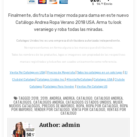
Finalmente, disfruta la mejor moda para dama en este nuevo
Catálogo Andrea Ropa Verano 2018 USA. Arma tu look
veraniego y roba todas las miradas.
Catalogos Unidos Inc es una empresa distribuidora autorizada independiente.
No representamos en forma alguna a las marcas que distribuimos.
Todos los nombres de los productos, logos e imagenes son propiedad de las respectivas
marcas registradas y/o dueños son usados unicamente como referencia.
Venta Por Catalogo en USA
|
Precios de Mayorista
|
Todos los catalogos en un solo lugar
|
El
Club del Catalogo
|
Catalogos Unidos Inc
|
#VentaPorCatalogo
|
Catalogos USA
|
Club de
Catalogos
|
Catalogos Para Vender
|
Ventas Por Catalogo US
TAGGED
2018
,
2019
,
ANDREA
,
ANDREA
,
CATALOGO
,
CATALOGO ANDREA
,
CATALOGOS
,
CATALOGOS ANDREA
,
CATALOGOS ESTADOS UNIDOS
,
MUJER
,
NUEVOS CATALOGOS
,
PRECIOS DE MAYOREO
,
ROPA
,
ROPA POR CATALOGO
,
ROPA
POR MAYOREO
,
VENDER POR CATALOGO
,
VENTA POR CATALOGO
,
VENTAS POR
CATALOGO
Author:
admin