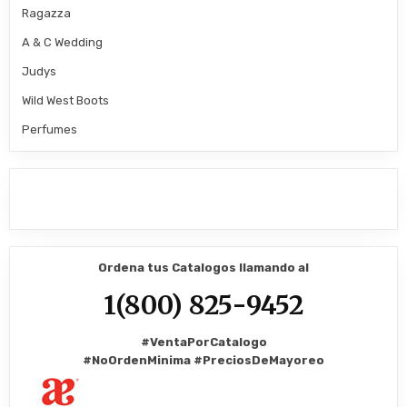
Ragazza
A & C Wedding
Judys
Wild West Boots
Perfumes
Ordena tus Catalogos llamando al
1(800) 825-9452
#VentaPorCatalogo
#NoOrdenMinima
#PreciosDeMayoreo