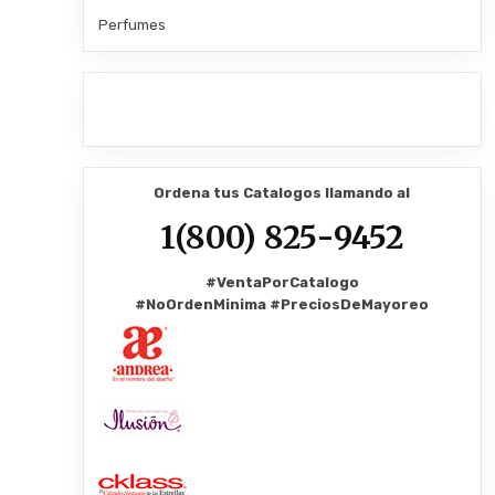
Perfumes
Ordena tus Catalogos llamando al
1(800) 825-9452
#VentaPorCatalogo
#NoOrdenMinima
#PreciosDeMayoreo