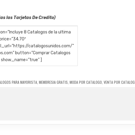
s las Tarjetas De Credito)
n=”Incluye 8 Catalogos de la ultima
price=”34.70″
l_url=”https://catalogosunidos.com/”
os.com” button=”Comprar Catalogos
” show_name=”true” ]
ALOGOS PARA MAYORISTA
,
MEMBRESIA GRATIS
,
MODA POR CATALOGO
,
VENTA POR CATALO