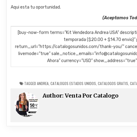
Aqui esta tu oportunidad.
(Aceptamos Toda
[buy-now-form terms=”Kit Vendedora Andrea USA” descriptio
temporada ($20.00 + $14.70 envio)” 
return_url=”https://catalogosunidos.com/thank-you/” cance
livemode=”true” sale_notice_emails=”info@catalogosunid
Ahora” currency=”USD” show_address=”true
TAGGED
ANDREA
,
CATALOGOS ESTADOS UNIDOS
,
CATALOGOS GRATIS
,
CAT
Author:
Venta Por Catalogo