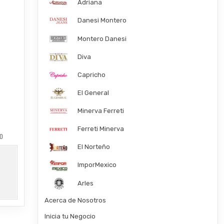
Adriana
Danesi Montero
Montero Danesi
Diva
Capricho
El General
Minerva Ferreti
Ferreti Minerva
GO
El Norteño
ImporMexico
Arles
Acerca de Nosotros
Inicia tu Negocio