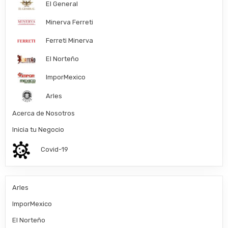
El General
Minerva Ferreti
Ferreti Minerva
El Norteño
ImporMexico
Arles
Acerca de Nosotros
Inicia tu Negocio
Covid-19
Arles
ImporMexico
El Norteño