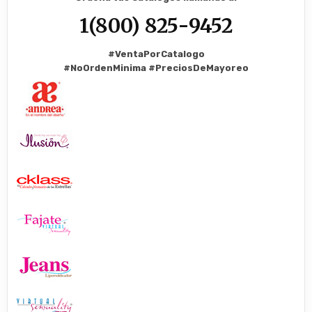
1(800) 825-9452
#VentaPorCatalogo
#NoOrdenMinima
#PreciosDeMayoreo