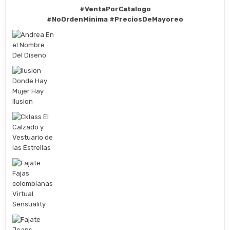
#VentaPorCatalogo
#NoOrdenMinima
#PreciosDeMayoreo