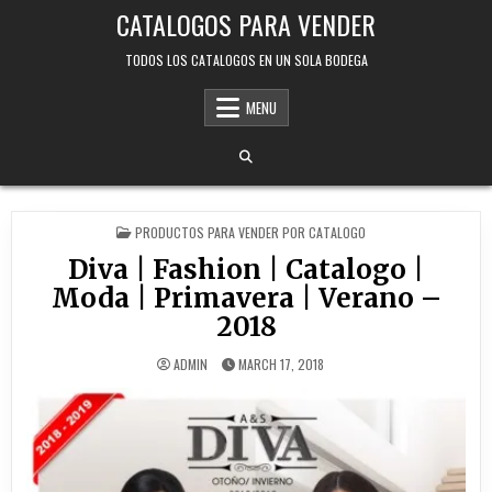
Skip
CATALOGOS PARA VENDER
to
content
TODOS LOS CATALOGOS EN UN SOLA BODEGA
MENU
POSTED
PRODUCTOS PARA VENDER POR CATALOGO
IN
Diva | Fashion | Catalogo |
Moda | Primavera | Verano –
2018
ADMIN
MARCH 17, 2018