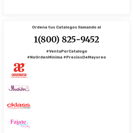
Ordena tus Catalogos llamando al
1(800) 825-9452
#VentaPorCatalogo
#NoOrdenMinima
#PreciosDeMayoreo