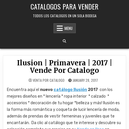
Skip
CATALOGOS PARA VENDER
to
content
TODOS LOS CATALOGOS EN UN SOLA BODEGA
MENU
Ilusion | Primavera | 2017 |
Vende Por Catalogo
VENTA POR CATALOGO
JANUARY 28, 2017
Encuentra aquí el
nuevo
catálogo Ilusión
2017
con los
mejores diseños en * lencería * ropa interior * calzado *
accesorios * decoración de tu hogar *belleza y más! Ilusión es
la forma más romántica y coqueta de lucir lencería de moda,
además de prendas de vestir femeninas y juveniles que te
encantarán. Da clic al catálogo que te interese y descubre su