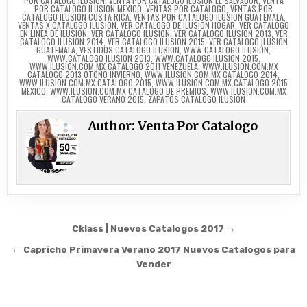
POR CATALOGO ILUSION
,
VENTA POR CATALOGO ILUSION EL SALVADOR
,
VENTA
POR CATALOGO ILUSION MEXICO
,
VENTAS POR CATALOGO
,
VENTAS POR
CATALOGO ILUSION COSTA RICA
,
VENTAS POR CATALOGO ILUSION GUATEMALA
,
VENTAS X CATALOGO ILUSION
,
VER CATALOGO DE ILUSION HOGAR
,
VER CATALOGO
EN LINEA DE ILUSION
,
VER CATALOGO ILUSION
,
VER CATALOGO ILUSION 2013
,
VER
CATALOGO ILUSION 2014
,
VER CATALOGO ILUSION 2015
,
VER CATALOGO ILUSION
GUATEMALA
,
VESTIDOS CATALOGO ILUSION
,
WWW.CATALOGO ILUSIÓN
,
WWW.CATALOGO ILUSION 2013
,
WWW.CATALOGO ILUSION 2015
,
WWW.ILUSION.COM.MX CATALOGO 2011 VENEZUELA
,
WWW.ILUSION.COM.MX
CATALOGO 2013 OTOÑO INVIERNO
,
WWW.ILUSION.COM.MX CATALOGO 2014
,
WWW.ILUSION.COM.MX CATALOGO 2015
,
WWW.ILUSION.COM.MX CATALOGO 2015
MEXICO
,
WWW.ILUSION.COM.MX CATALOGO DE PREMIOS
,
WWW.ILUSION.COM.MX
CATALOGO VERANO 2015
,
ZAPATOS CATALOGO ILUSION
Author:
Venta Por Catalogo
Post
Cklass | Nuevos Catalogos 2017 →
navigation
← Capricho Primavera Verano 2017 Nuevos Catalogos para
Vender