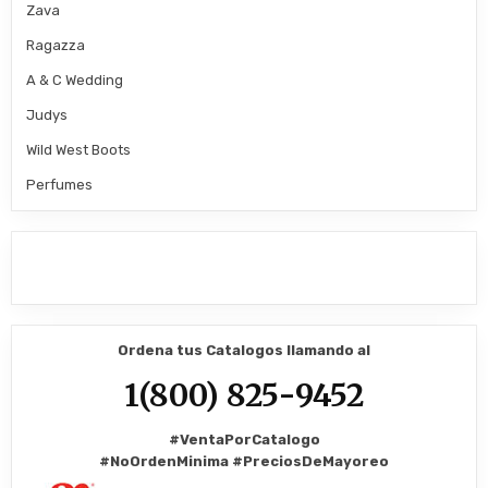
Zava
Ragazza
A & C Wedding
Judys
Wild West Boots
Perfumes
Ordena tus Catalogos llamando al
1(800) 825-9452
#VentaPorCatalogo
#NoOrdenMinima
#PreciosDeMayoreo