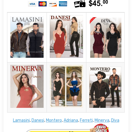
Lamasini
,
Danesi
,
Montero
,
Adriana
,
Ferreti
,
Minerva
,
Diva