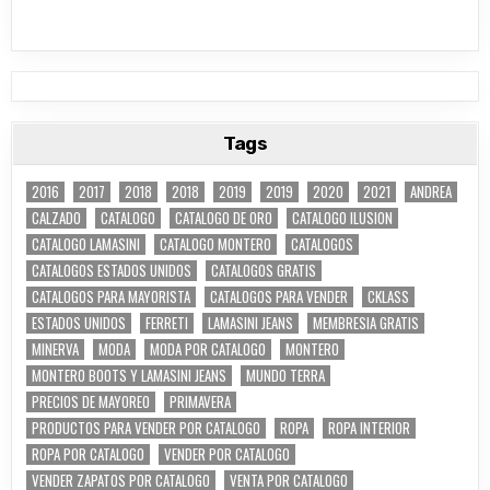
Tags
2016
2017
2018
2018
2019
2019
2020
2021
ANDREA
CALZADO
CATALOGO
CATALOGO DE ORO
CATALOGO ILUSION
CATALOGO LAMASINI
CATALOGO MONTERO
CATALOGOS
CATALOGOS ESTADOS UNIDOS
CATALOGOS GRATIS
CATALOGOS PARA MAYORISTA
CATALOGOS PARA VENDER
CKLASS
ESTADOS UNIDOS
FERRETI
LAMASINI JEANS
MEMBRESIA GRATIS
MINERVA
MODA
MODA POR CATALOGO
MONTERO
MONTERO BOOTS Y LAMASINI JEANS
MUNDO TERRA
PRECIOS DE MAYOREO
PRIMAVERA
PRODUCTOS PARA VENDER POR CATALOGO
ROPA
ROPA INTERIOR
ROPA POR CATALOGO
VENDER POR CATALOGO
VENDER ZAPATOS POR CATALOGO
VENTA POR CATALOGO