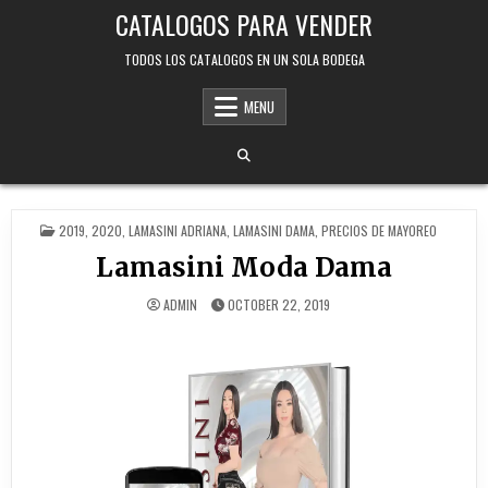
Skip
CATALOGOS PARA VENDER
to
content
TODOS LOS CATALOGOS EN UN SOLA BODEGA
MENU
POSTED
2019
,
2020
,
LAMASINI ADRIANA
,
LAMASINI DAMA
,
PRECIOS DE MAYOREO
IN
Lamasini Moda Dama
ADMIN
OCTOBER 22, 2019