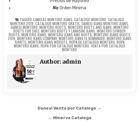
Precios de Mayoreo
No
Orden Minima
TAGGED
CAMISAS MONTERO JEANS
,
CATALOGO MONTERO
,
CATALOGO
MONTERO 2019
,
CATALOGO MONTERO GRATIS
,
DANESI JEANS MONTERO JEANS
,
DANESI MONTERO
,
MONTERO BOOTS
,
MONTERO BOOTS AND JEANS
,
MONTERO
BOOTS FOR SALE
,
MONTERO BOOTS Y LAMASINI JEANS
,
MONTERO COWBOY
BOOTS
,
MONTERO JEANS
,
MONTERO JEANS AND BOOTS
,
MONTERO JEANS BOOTS
2019
,
MONTERO JEANS COMPANY
,
MONTERO JEANS EL KOMANDER
,
MONTERO JEANS
SHIRTS
,
MONTERO JEANS WEBSITE
,
ROPA DE CATALOGO MONTERO
,
ROPA
MONTERO JEANS
,
ROPA POR CATALOGO MONTERO
,
VENTA POR CATALOGO
MONTERO
Author:
admin
Post
Danesi Venta por Catalogo →
navigation
← Minerva Catalogo