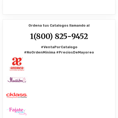
Ordena tus Catalogos llamando al
1(800) 825-9452
#VentaPorCatalogo
#NoOrdenMinima
#PreciosDeMayoreo