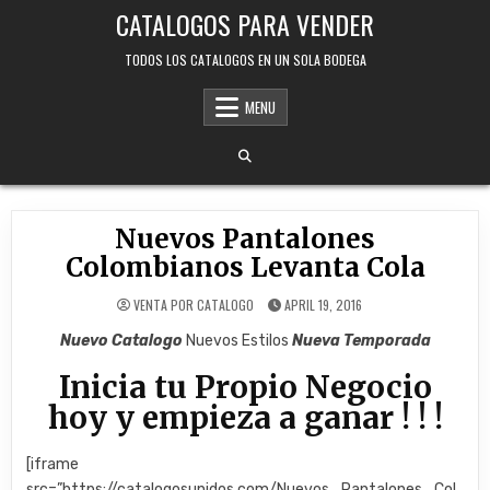
Skip
CATALOGOS PARA VENDER
to
content
TODOS LOS CATALOGOS EN UN SOLA BODEGA
MENU
Nuevos Pantalones
Colombianos Levanta Cola
VENTA POR CATALOGO
APRIL 19, 2016
Nuevo Catalogo
Nuevos Estilos
Nueva Temporada
Inicia tu Propio Negocio
hoy y empieza a ganar ! ! !
[iframe
src=”https://catalogosunidos.com/Nuevos_Pantalones_Col