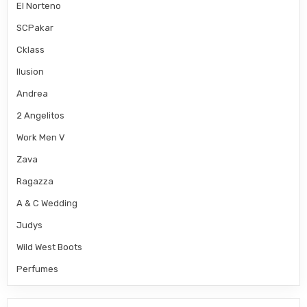
El Norteno
SCPakar
Cklass
Ilusion
Andrea
2 Angelitos
Work Men V
Zava
Ragazza
A & C Wedding
Judys
Wild West Boots
Perfumes