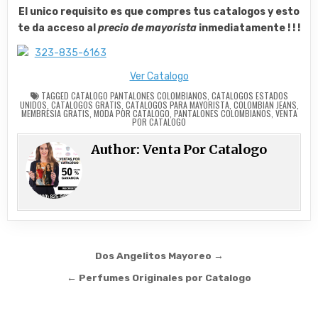
El unico requisito es que compres tus catalogos y esto
te da acceso al
precio de mayorista
inmediatamente ! ! !
Ver Catalogo
TAGGED
CATALOGO PANTALONES COLOMBIANOS
,
CATALOGOS ESTADOS
UNIDOS
,
CATALOGOS GRATIS
,
CATALOGOS PARA MAYORISTA
,
COLOMBIAN JEANS
,
MEMBRESIA GRATIS
,
MODA POR CATALOGO
,
PANTALONES COLOMBIANOS
,
VENTA
POR CATALOGO
Author:
Venta Por Catalogo
Post
Dos Angelitos Mayoreo →
navigation
← Perfumes Originales por Catalogo