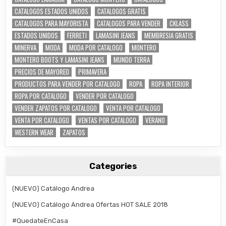
CATALOGOS ESTADOS UNIDOS
CATALOGOS GRATIS
CATALOGOS PARA MAYORISTA
CATALOGOS PARA VENDER
CKLASS
ESTADOS UNIDOS
FERRETI
LAMASINI JEANS
MEMBRESIA GRATIS
MINERVA
MODA
MODA POR CATALOGO
MONTERO
MONTERO BOOTS Y LAMASINI JEANS
MUNDO TERRA
PRECIOS DE MAYOREO
PRIMAVERA
PRODUCTOS PARA VENDER POR CATALOGO
ROPA
ROPA INTERIOR
ROPA POR CATALOGO
VENDER POR CATALOGO
VENDER ZAPATOS POR CATALOGO
VENTA POR CATALOGO
VENTA POR CATALOGO
VENTAS POR CATALOGO
VERANO
WESTERN WEAR
ZAPATOS
Categories
(NUEVO) Catálogo Andrea
(NUEVO) Catálogo Andrea Ofertas HOT SALE 2018
#QuedateEnCasa