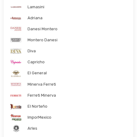
Lamasini
Adriana
Danesi Montero
Montero Danesi
Diva
Capricho
El General
Minerva Ferreti
Ferreti Minerva
El Norteño
ImporMexico
Arles