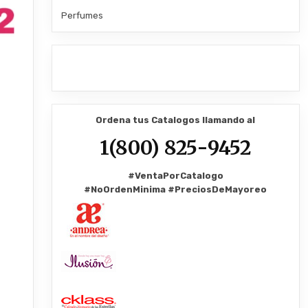
Perfumes
Ordena tus Catalogos llamando al
1(800) 825-9452
#VentaPorCatalogo
#NoOrdenMinima
#PreciosDeMayoreo